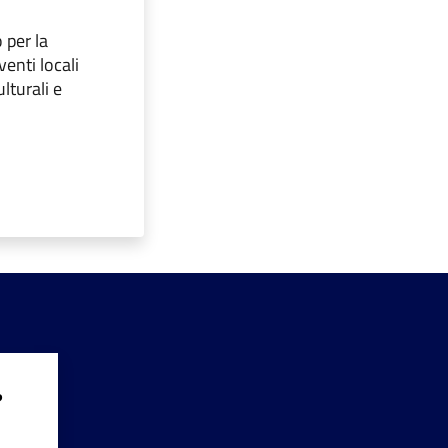
 per la
enti locali
lturali e
?