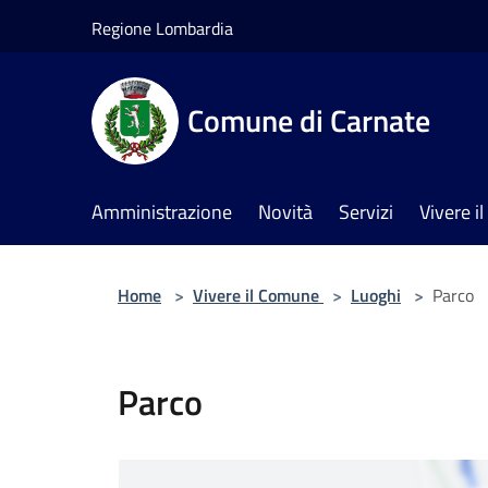
Salta al contenuto principale
Regione Lombardia
Comune di Carnate
Amministrazione
Novità
Servizi
Vivere 
Home
>
Vivere il Comune
>
Luoghi
>
Parco
Parco