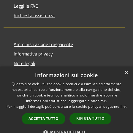
Leggi le FAQ
Richiesta assistenza
Amministrazione trasparente
Informativa privacy
Note legali
×
Dichiarazione di accessibilità
Informazioni sui cookie
Questo sito web utilizza cookie tecnici e assimilati strettamente
necessari al corretto funzionamento e alla navigazione del sito,
nonché un cookie tecnico analitico al solo fine di elaborare
informazioni statistiche, aggregate e anonime.
RSS
Copyright © 2026 • Comune di
Per maggiori dettagli, può consultare la cookie policy al seguente
link
Accessibilità
Carnate • Powered by
Privacy
Municipium
Accesso
•
RIFIUTA TUTTO
ACCETTA TUTTO
Cookie
redazione
Mappa del sito
MOSTRA DETTAGLI