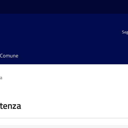
Seg
il Comune
za
stenza