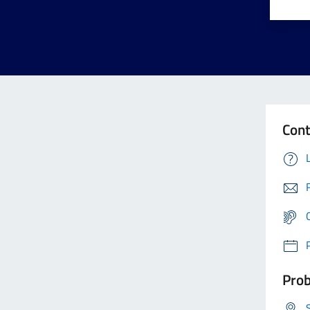
Cont
Prob