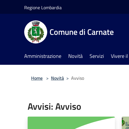
Salta al contenuto principale
Regione Lombardia
Comune di Carnate
Amministrazione
Novità
Servizi
Vivere 
Home
>
Novità
>
Avviso
Avvisi: Avviso