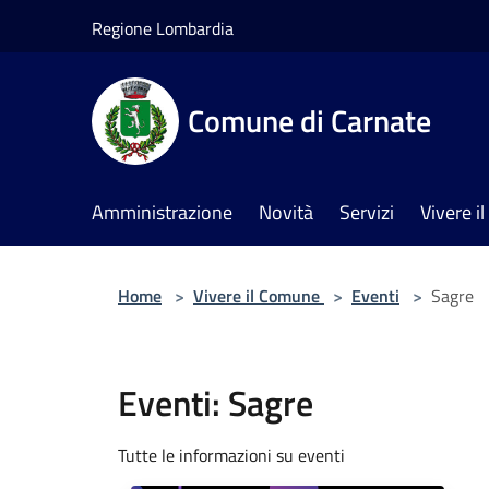
Salta al contenuto principale
Regione Lombardia
Comune di Carnate
Amministrazione
Novità
Servizi
Vivere 
Home
>
Vivere il Comune
>
Eventi
>
Sagre
Eventi: Sagre
Tutte le informazioni su eventi