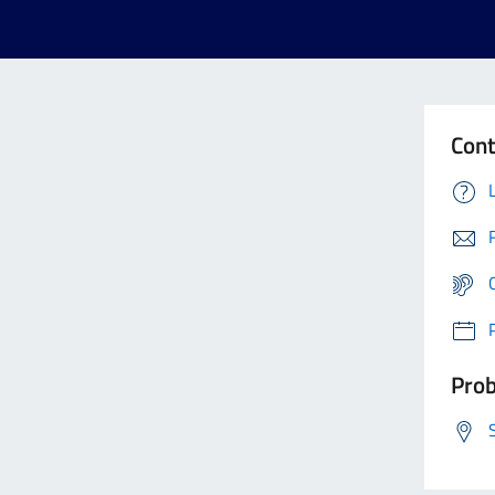
Cont
Prob