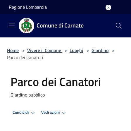
Salta al contenuto principale
Regione Lombardia
Comune di Carnate
Home
>
Vivere il Comune
>
Luoghi
>
Giardino
>
Parco dei Canatori
Parco dei Canatori
Giardino pubblico
Condividi
Vedi azioni