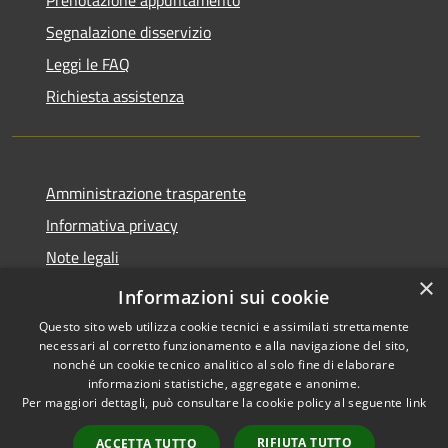
Prenotazione appuntamento
Segnalazione disservizio
Leggi le FAQ
Richiesta assistenza
Amministrazione trasparente
Informativa privacy
Note legali
×
Dichiarazione di accessibilità
Informazioni sui cookie
Questo sito web utilizza cookie tecnici e assimilati strettamente
necessari al corretto funzionamento e alla navigazione del sito,
nonché un cookie tecnico analitico al solo fine di elaborare
informazioni statistiche, aggregate e anonime.
RSS
Copyright © 2026 • Comune di
Per maggiori dettagli, può consultare la cookie policy al seguente
link
Accessibilità
Carnate • Powered by
Privacy
Municipium
Accesso
•
RIFIUTA TUTTO
ACCETTA TUTTO