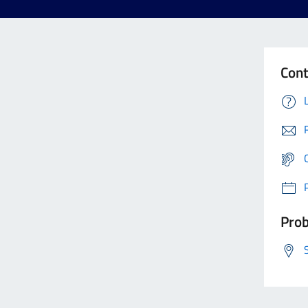
Cont
Prob