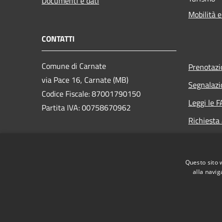
Documenti e dati
Mobilità e
CONTATTI
Comune di Carnate
Prenotaz
via Pace 16, Carnate (MB)
Segnalazi
Codice Fiscale: 87001790150
Leggi le 
Partita IVA: 00758670962
Richiesta
PEC: carnate@legalmail.it
Centralino Unico: 039 628821
Questo sito 
alla navig