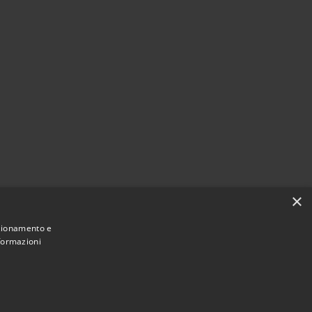
×
nzionamento e
nformazioni