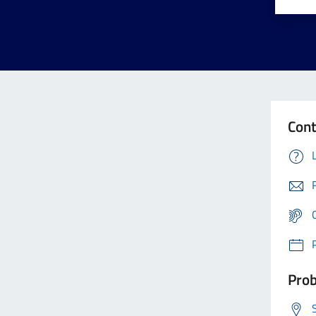
Cont
Prob