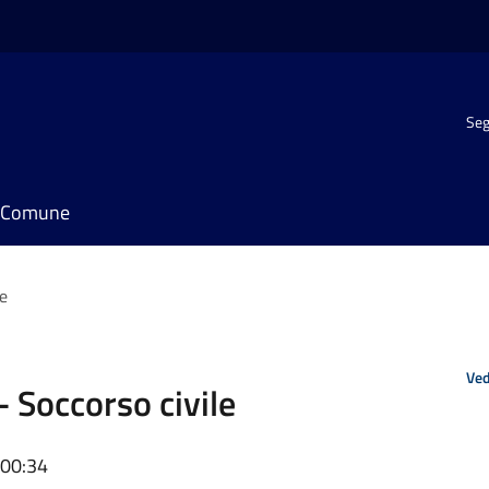
Seg
il Comune
le
Ved
- Soccorso civile
 00:34