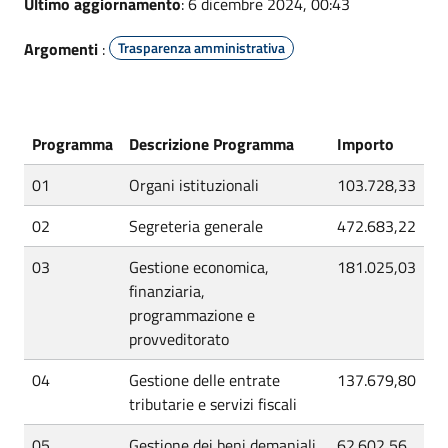
Ultimo aggiornamento
: 6 dicembre 2024, 00:43
Argomenti
:
Trasparenza amministrativa
Programma
Descrizione Programma
Importo
01
Organi istituzionali
103.728,33
02
Segreteria generale
472.683,22
03
Gestione economica,
181.025,03
finanziaria,
programmazione e
provveditorato
04
Gestione delle entrate
137.679,80
tributarie e servizi fiscali
05
Gestione dei beni demaniali
62.602,56