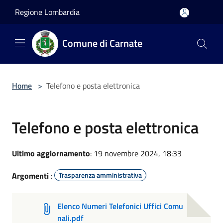
Salta al contenuto principale
Regione Lombardia
Comune di Carnate
Home
>
Telefono e posta elettronica
Telefono e posta elettronica
Ultimo aggiornamento
: 19 novembre 2024, 18:33
Argomenti
:
Trasparenza amministrativa
Elenco Numeri Telefonici Uffici Comu
nali.pdf