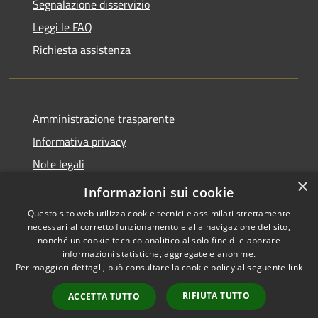
Segnalazione disservizio
Leggi le FAQ
Richiesta assistenza
Amministrazione trasparente
Informativa privacy
Note legali
×
Dichiarazione di accessibilità
Informazioni sui cookie
Questo sito web utilizza cookie tecnici e assimilati strettamente
necessari al corretto funzionamento e alla navigazione del sito,
nonché un cookie tecnico analitico al solo fine di elaborare
informazioni statistiche, aggregate e anonime.
RSS
Copyright © 2026 • Comune di
Per maggiori dettagli, può consultare la cookie policy al seguente
link
Accessibilità
Carnate • Powered by
Privacy
Municipium
Accesso
•
RIFIUTA TUTTO
ACCETTA TUTTO
Cookie
redazione