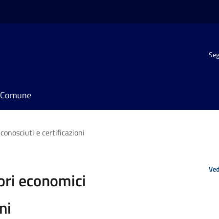
Seg
il Comune
iconosciuti e certificazioni
Ved
tori economici
ni