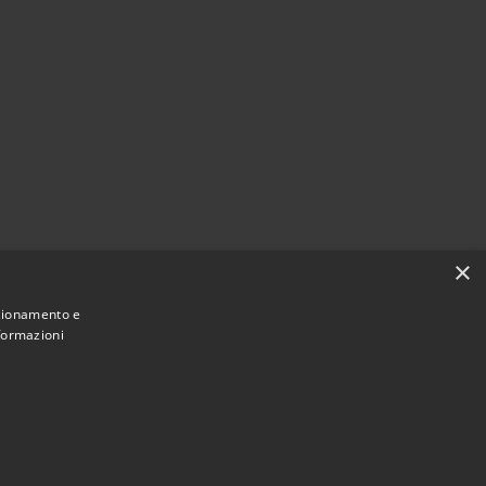
×
nzionamento e
nformazioni
Municipium
Accesso redazione
i Carnate • Powered by
•