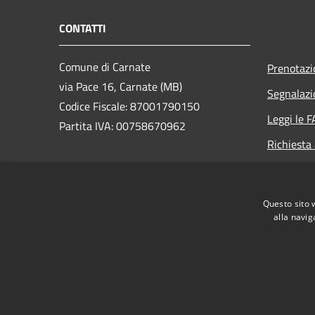
CONTATTI
Comune di Carnate
Prenotaz
via Pace 16, Carnate (MB)
Segnalazi
Codice Fiscale: 87001790150
Leggi le 
Partita IVA: 00758670962
Richiesta
PEC: carnate@legalmail.it
Centralino Unico: 039 628821
Questo sito 
alla navig
RSS
Accessibilità
Privacy
Cookie
Mappa de