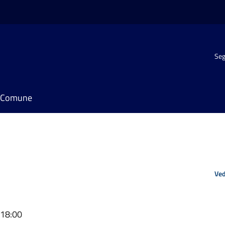
Seg
il Comune
Ved
 18:00