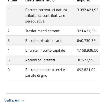
1
Entrate correnti di natura
3.982.421,93
tributaria, contributiva e
perequativa
2
Trasferimenti correnti
321.437,36
3
Entrate extratributarie
640.730,35
4
Entrate in conto capitale
1.169.938,50
6
Accensioni prestiti
38.577,99
9
Entrate per conto terzi e
692.821,02
partite di giro
Vedi azioni