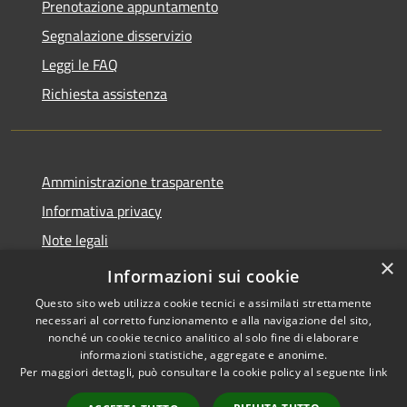
Prenotazione appuntamento
Segnalazione disservizio
Leggi le FAQ
Richiesta assistenza
Amministrazione trasparente
Informativa privacy
Note legali
×
Dichiarazione di accessibilità
Informazioni sui cookie
Questo sito web utilizza cookie tecnici e assimilati strettamente
necessari al corretto funzionamento e alla navigazione del sito,
nonché un cookie tecnico analitico al solo fine di elaborare
informazioni statistiche, aggregate e anonime.
RSS
Copyright © 2026 • Comune di
Per maggiori dettagli, può consultare la cookie policy al seguente
link
Accessibilità
Carnate • Powered by
Privacy
Municipium
Accesso
•