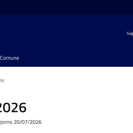
Seg
il Comune
26
2026
l giorno 20/07/2026