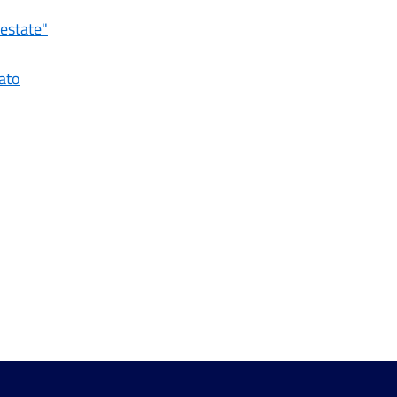
'estate"
ato