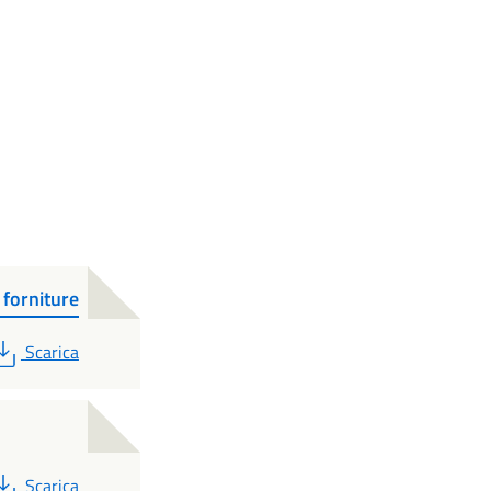
 forniture
PDF
Scarica
PDF
Scarica