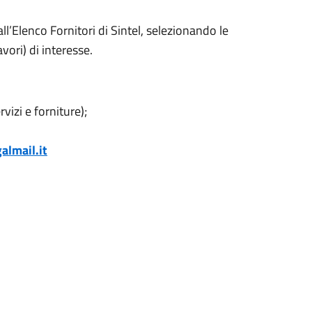
 all’Elenco Fornitori di Sintel, selezionando le
vori) di interesse.
vizi e forniture);
almail.it