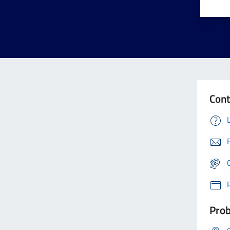
Cont
Prob